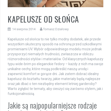
KAPELUSZE OD SŁOŃCA
14 sierpnia 2014
Tomasz Działowy
Kapelusze od słońca to nie tylko modny dodatek, ale przede
wszystkim skuteczny sposób na ochronę przed szkodliwymi
promieniami UV. Wybór odpowiedniego modelu może jednak
przysporzyć niemałych trudności, zwłaszcza w obliczu
różnorodności stylów i materiałów. Od klasycznych kapeluszy
typu wide-brim po eleganckie fedory – każdy z nich ma swoje
unikalne cechy, które mogą podkreślić naszą urodę i
zapewnić komfort w gorące dni. Jak zatem dobrać idealny
kapelusz do kształtu twarzy, jakie materiały będą najlepsze
oraz jak dbać o ten niezbędny element letniej garderoby?
Warto zgłębić te tematy, aby cieszyć się zarówno stylem, jak i
funkcjonalnością.
Jakie są najpopularniejsze rodzaje