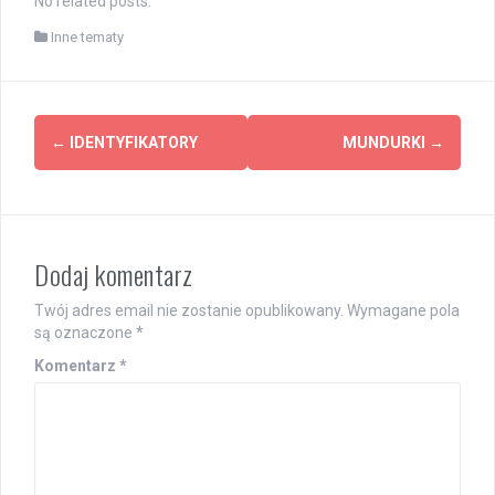
No related posts.
Inne tematy
Post
←
IDENTYFIKATORY
MUNDURKI
→
navigation
Dodaj komentarz
Twój adres email nie zostanie opublikowany.
Wymagane pola
są oznaczone
*
Komentarz
*