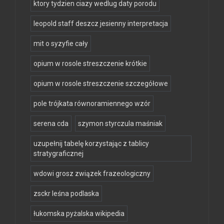
ktory tydzien ciazy wedlug daty porodu
leopold staff deszcz jesienny interpretacja
mit o syzyfie cały
opium w rosole streszczenie krótkie
opium w rosole streszczenie szczegółowe
pole trójkata równoramiennego wzór
serena cda
szymon styrczula maśniak
uzupełnij tabelę korzystając z tablicy
stratygraficznej
wdowi grosz związek frazeologiczny
zsckr leśna podlaska
łukomska pyżalska wikipedia