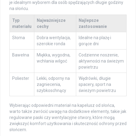
je idealnym wyborem dla osób spędzających długie godziny
na słońcu.
Typ
Najważniejsze
Najlepsze
materiału
cechy
zastosowanie
Słoma
Dobra wentylacja,
Idealne na plażę i
szerokie ronda
gorące dni
Bawełna
Miękka, wygodna,
Codzienne noszenie,
wchłania wilgoć
aktywności na świeżym
powietrzu
Poliester
Lekki, odporny na
Wędrówki, długie
zagniecenia,
spacery, sport na
szybkoschnący
świeżym powietrzu
Wybierając odpowiedni materiał na kapelusz od słońca,
warto także zwrócić uwagę na dodatkowe elementy, takie jak
regulowane paski czy wentylacyjne otwory, które mogą
zwiększyć komfort użytkowania i skuteczność ochrony przed
słońcem.