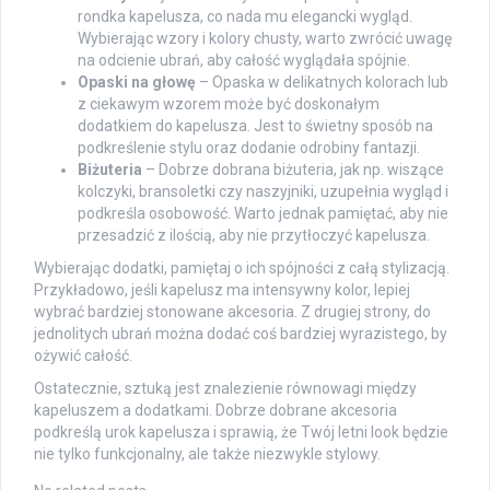
rondka kapelusza, co nada mu elegancki wygląd.
Wybierając wzory i kolory chusty, warto zwrócić uwagę
na odcienie ubrań, aby całość wyglądała spójnie.
Opaski na głowę
– Opaska w delikatnych kolorach lub
z ciekawym wzorem może być doskonałym
dodatkiem do kapelusza. Jest to świetny sposób na
podkreślenie stylu oraz dodanie odrobiny fantazji.
Biżuteria
– Dobrze dobrana biżuteria, jak np. wiszące
kolczyki, bransoletki czy naszyjniki, uzupełnia wygląd i
podkreśla osobowość. Warto jednak pamiętać, aby nie
przesadzić z ilością, aby nie przytłoczyć kapelusza.
Wybierając dodatki, pamiętaj o ich spójności z całą stylizacją.
Przykładowo, jeśli kapelusz ma intensywny kolor, lepiej
wybrać bardziej stonowane akcesoria. Z drugiej strony, do
jednolitych ubrań można dodać coś bardziej wyrazistego, by
ożywić całość.
Ostatecznie, sztuką jest znalezienie równowagi między
kapeluszem a dodatkami. Dobrze dobrane akcesoria
podkreślą urok kapelusza i sprawią, że Twój letni look będzie
nie tylko funkcjonalny, ale także niezwykle stylowy.