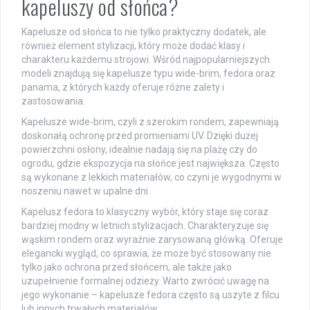
kapeluszy od słońca?
Kapelusze od słońca to nie tylko praktyczny dodatek, ale
również element stylizacji, który może dodać klasy i
charakteru każdemu strojowi. Wśród najpopularniejszych
modeli znajdują się kapelusze typu wide-brim, fedora oraz
panama, z których każdy oferuje różne zalety i
zastosowania.
Kapelusze wide-brim, czyli z szerokim rondem, zapewniają
doskonałą ochronę przed promieniami UV. Dzięki dużej
powierzchni osłony, idealnie nadają się na plażę czy do
ogrodu, gdzie ekspozycja na słońce jest największa. Często
są wykonane z lekkich materiałów, co czyni je wygodnymi w
noszeniu nawet w upalne dni.
Kapelusz fedora to klasyczny wybór, który staje się coraz
bardziej modny w letnich stylizacjach. Charakteryzuje się
wąskim rondem oraz wyraźnie zarysowaną główką. Oferuje
elegancki wygląd, co sprawia, że może być stosowany nie
tylko jako ochrona przed słońcem, ale także jako
uzupełnienie formalnej odzieży. Warto zwrócić uwagę na
jego wykonanie – kapelusze fedora często są uszyte z filcu
lub innych trwałych materiałów.