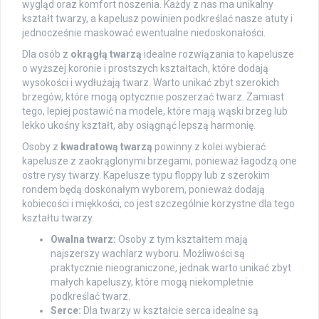
wygląd oraz komfort noszenia. Każdy z nas ma unikalny
kształt twarzy, a kapelusz powinien podkreślać nasze atuty i
jednocześnie maskować ewentualne niedoskonałości.
Dla osób z
okrągłą twarzą
idealne rozwiązania to kapelusze
o wyższej koronie i prostszych kształtach, które dodają
wysokości i wydłużają twarz. Warto unikać zbyt szerokich
brzegów, które mogą optycznie poszerzać twarz. Zamiast
tego, lepiej postawić na modele, które mają wąski brzeg lub
lekko ukośny kształt, aby osiągnąć lepszą harmonię.
Osoby z
kwadratową twarzą
powinny z kolei wybierać
kapelusze z zaokrąglonymi brzegami, ponieważ łagodzą one
ostre rysy twarzy. Kapelusze typu floppy lub z szerokim
rondem będą doskonałym wyborem, ponieważ dodają
kobiecości i miękkości, co jest szczególnie korzystne dla tego
kształtu twarzy.
Owalna twarz:
Osoby z tym kształtem mają
najszerszy wachlarz wyboru. Możliwości są
praktycznie nieograniczone, jednak warto unikać zbyt
małych kapeluszy, które mogą niekompletnie
podkreślać twarz.
Serce:
Dla twarzy w kształcie serca idealne są