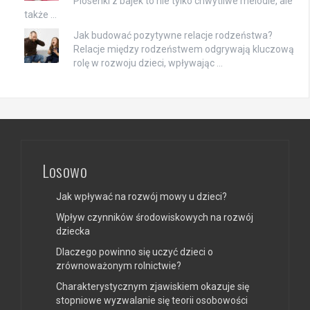
Piosenki z bajek to nie tylko chwytliwe melodie, ale
także …
Jak budować pozytywne relacje rodzeństwa?
Relacje między rodzeństwem odgrywają kluczową
rolę w rozwoju dzieci, wpływając …
Losowo
Jak wpływać na rozwój mowy u dzieci?
Wpływ czynników środowiskowych na rozwój
dziecka
Dlaczego powinno się uczyć dzieci o
zrównoważonym rolnictwie?
Charakterystycznym zjawiskiem okazuje się
stopniowe wyzwalanie się teorii osobowości