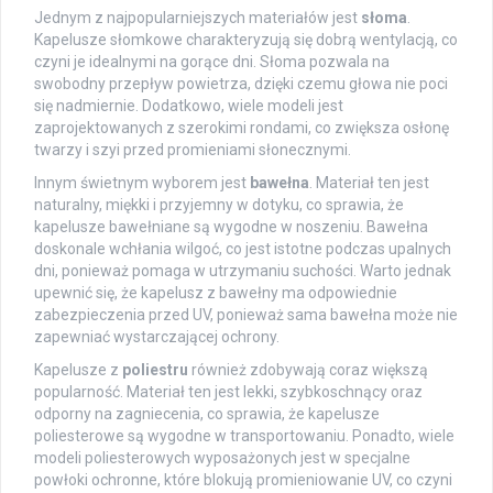
Jednym z najpopularniejszych materiałów jest
słoma
.
Kapelusze słomkowe charakteryzują się dobrą wentylacją, co
czyni je idealnymi na gorące dni. Słoma pozwala na
swobodny przepływ powietrza, dzięki czemu głowa nie poci
się nadmiernie. Dodatkowo, wiele modeli jest
zaprojektowanych z szerokimi rondami, co zwiększa osłonę
twarzy i szyi przed promieniami słonecznymi.
Innym świetnym wyborem jest
bawełna
. Materiał ten jest
naturalny, miękki i przyjemny w dotyku, co sprawia, że
kapelusze bawełniane są wygodne w noszeniu. Bawełna
doskonale wchłania wilgoć, co jest istotne podczas upalnych
dni, ponieważ pomaga w utrzymaniu suchości. Warto jednak
upewnić się, że kapelusz z bawełny ma odpowiednie
zabezpieczenia przed UV, ponieważ sama bawełna może nie
zapewniać wystarczającej ochrony.
Kapelusze z
poliestru
również zdobywają coraz większą
popularność. Materiał ten jest lekki, szybkoschnący oraz
odporny na zagniecenia, co sprawia, że kapelusze
poliesterowe są wygodne w transportowaniu. Ponadto, wiele
modeli poliesterowych wyposażonych jest w specjalne
powłoki ochronne, które blokują promieniowanie UV, co czyni