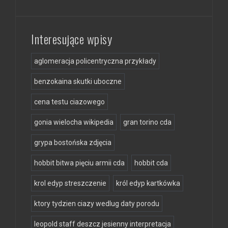
Interesujące wpisy
aglomeracja policentryczna przykłady
benzokaina skutki uboczne
cena testu ciazowego
gonia wielocha wikipedia
gran torino cda
grypa bostońska zdjęcia
hobbit bitwa pięciu armii cda
hobbit cda
krol edyp streszczenie
król edyp kartkówka
ktory tydzien ciazy wedlug daty porodu
leopold staff deszcz jesienny interpretacja