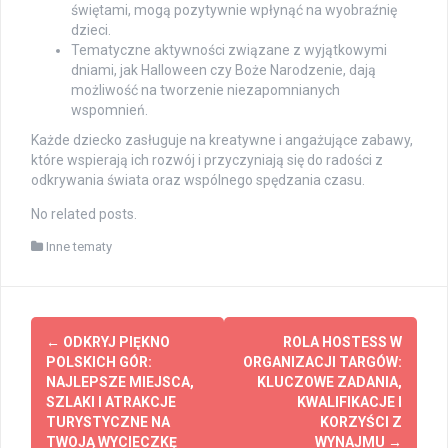
świętami, mogą pozytywnie wpłynąć na wyobraźnię
dzieci.
Tematyczne aktywności związane z wyjątkowymi
dniami, jak Halloween czy Boże Narodzenie, dają
możliwość na tworzenie niezapomnianych
wspomnień.
Każde dziecko zasługuje na kreatywne i angażujące zabawy,
które wspierają ich rozwój i przyczyniają się do radości z
odkrywania świata oraz wspólnego spędzania czasu.
No related posts.
Inne tematy
Post
←
ODKRYJ PIĘKNO
ROLA HOSTESS W
navigation
POLSKICH GÓR:
ORGANIZACJI TARGÓW:
NAJLEPSZE MIEJSCA,
KLUCZOWE ZADANIA,
SZLAKI I ATRAKCJE
KWALIFIKACJE I
TURYSTYCZNE NA
KORZYŚCI Z
TWOJĄ WYCIECZKĘ
WYNAJMU
→