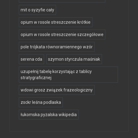
mit o syzyfie cały
opium w rosole streszczenie krótkie
opium w rosole streszczenie szczegółowe
pole trójkata równoramiennego wzór
serena cda
szymon styrczula maśniak
uzupełnij tabelę korzystając z tablicy
stratygraficznej
wdowi grosz związek frazeologiczny
zsckr leśna podlaska
łukomska pyżalska wikipedia