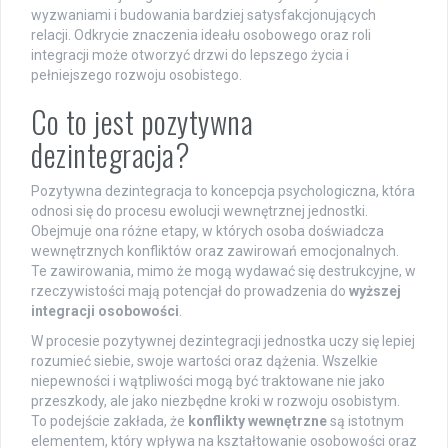
wyzwaniami i budowania bardziej satysfakcjonujących
relacji. Odkrycie znaczenia ideału osobowego oraz roli
integracji może otworzyć drzwi do lepszego życia i
pełniejszego rozwoju osobistego.
Co to jest pozytywna
dezintegracja?
Pozytywna dezintegracja to koncepcja psychologiczna, która
odnosi się do procesu ewolucji wewnętrznej jednostki.
Obejmuje ona różne etapy, w których osoba doświadcza
wewnętrznych konfliktów oraz zawirowań emocjonalnych.
Te zawirowania, mimo że mogą wydawać się destrukcyjne, w
rzeczywistości mają potencjał do prowadzenia do
wyższej
integracji osobowości
.
W procesie pozytywnej dezintegracji jednostka uczy się lepiej
rozumieć siebie, swoje wartości oraz dążenia. Wszelkie
niepewności i wątpliwości mogą być traktowane nie jako
przeszkody, ale jako niezbędne kroki w rozwoju osobistym.
To podejście zakłada, że
konflikty wewnętrzne
są istotnym
elementem, który wpływa na kształtowanie osobowości oraz