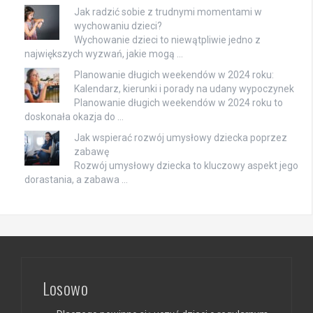
Jak radzić sobie z trudnymi momentami w
wychowaniu dzieci?
Wychowanie dzieci to niewątpliwie jedno z
największych wyzwań, jakie mogą …
Planowanie długich weekendów w 2024 roku:
Kalendarz, kierunki i porady na udany wypoczynek
Planowanie długich weekendów w 2024 roku to
doskonała okazja do …
Jak wspierać rozwój umysłowy dziecka poprzez
zabawę
Rozwój umysłowy dziecka to kluczowy aspekt jego
dorastania, a zabawa …
Losowo