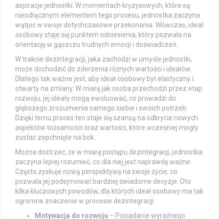
aspiracje jednostki. W momentach kryzysowych, które są
nieodłącznym elementem tego procesu, jednostka zaczyna
wątpić w swoje dotychczasowe przekonania. Wówczas, ideał
osobowy staje się punktem odniesienia, który pozwala na
orientację w gąszczu trudnych emocji i doświadczeń.
W trakcie dezintegracji, jaka zachodzi w umyśle jednostki,
może dochodzić do zderzenia różnych wartości i ideałów.
Dlatego tak ważne jest, aby ideał osobowy był elastyczny i
otwarty na zmiany. W miarę jak osoba przechodzi przez etap
rozwoju, jej ideały mogą ewoluować, co prowadzi do
głębszego zrozumienia samego siebie i swoich potrzeb.
Dzięki temu proces ten staje się szansą na odkrycie nowych
aspektów tożsamości oraz wartości, które wcześniej mogły
zostać zepchnięte na bok.
Można dostrzec, że w miarę postępu dezintegracji, jednostka
zaczyna lepiej rozumieć, co dla niej jest naprawdę ważne.
Często zyskuje nową perspektywę na swoje życie, co
pozwala jej podejmować bardziej świadome decyzje. Oto
kilka kluczowych powodów, dla których ideał osobowy ma tak
ogromne znaczenie w procesie dezintegracji:
Motywacja do rozwoju
– Posiadanie wyraźnego