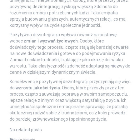
umiejętności interpersonalnych. Osoby, które przeszły przez
pozytywną dezintegrację, zyskują większą zdolność do
rozumienia emocji i potrzeb innych ludzi. Taka empatia
sprzyja budowaniu głębszych, autentycznych relacji, co ma
korzystny wpływ na życie społeczne jednostki.
Pozytywna dezintegracja wpływa również na postawę
wobec
zmian i wyzwań życiowych
. Osoby, które
doświadczyły tego procesu, często stają się bardziej otwarte
na nowe doświadczenia i gotowe do podejmowania ryzyka.
Zamiast unikać trudności, traktują je jako okazję do nauki i
wzrostu. Taka elastyczność i zdolność adaptacji są niezwykle
cenne w dzisiejszym dynamicznym świecie.
Konsekwencje pozytywnej dezintegracji przyczyniają się więc
do
wzrostu jakości życia
. Osoby, które przeszły przez ten
proces, często zauważają poprawę w swoim samopoczuciu,
lepsze relacje z innymi oraz większą satysfakcję z życia. Ich
umiejętności społeczne i emocjonalne sprawiają, że potrafią
skuteczniej radzić sobie z trudnościami, co z kolei prowadzi
do bardziej zrównoważonego i spełnionego życia.
No related posts.
Inne tematy