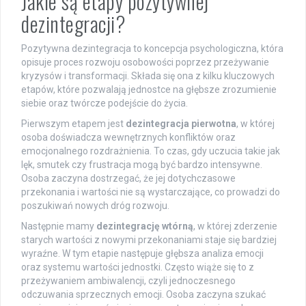
Jakie są etapy pozytywnej
dezintegracji?
Pozytywna dezintegracja to koncepcja psychologiczna, która
opisuje proces rozwoju osobowości poprzez przeżywanie
kryzysów i transformacji. Składa się ona z kilku kluczowych
etapów, które pozwalają jednostce na głębsze zrozumienie
siebie oraz twórcze podejście do życia.
Pierwszym etapem jest
dezintegracja pierwotna
, w której
osoba doświadcza wewnętrznych konfliktów oraz
emocjonalnego rozdrażnienia. To czas, gdy uczucia takie jak
lęk, smutek czy frustracja mogą być bardzo intensywne.
Osoba zaczyna dostrzegać, że jej dotychczasowe
przekonania i wartości nie są wystarczające, co prowadzi do
poszukiwań nowych dróg rozwoju.
Następnie mamy
dezintegrację wtórną
, w której zderzenie
starych wartości z nowymi przekonaniami staje się bardziej
wyraźne. W tym etapie następuje głębsza analiza emocji
oraz systemu wartości jednostki. Często wiąże się to z
przeżywaniem ambiwalencji, czyli jednoczesnego
odczuwania sprzecznych emocji. Osoba zaczyna szukać