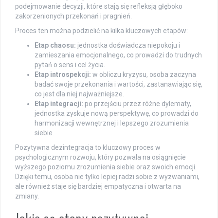
podejmowanie decyzji, które stają się refleksją głęboko
zakorzenionych przekonań i pragnień.
Proces ten można podzielić na kilka kluczowych etapów:
Etap chaosu:
jednostka doświadcza niepokoju i
zamieszania emocjonalnego, co prowadzi do trudnych
pytań o sens i cel życia.
Etap introspekcji:
w obliczu kryzysu, osoba zaczyna
badać swoje przekonania i wartości, zastanawiając się,
co jest dla niej najważniejsze.
Etap integracji:
po przejściu przez różne dylematy,
jednostka zyskuje nową perspektywę, co prowadzi do
harmonizacji wewnętrznej i lepszego zrozumienia
siebie.
Pozytywna dezintegracja to kluczowy proces w
psychologicznym rozwoju, który pozwala na osiągnięcie
wyższego poziomu zrozumienia siebie oraz swoich emocji.
Dzięki temu, osoba nie tylko lepiej radzi sobie z wyzwaniami,
ale również staje się bardziej empatyczna i otwarta na
zmiany.