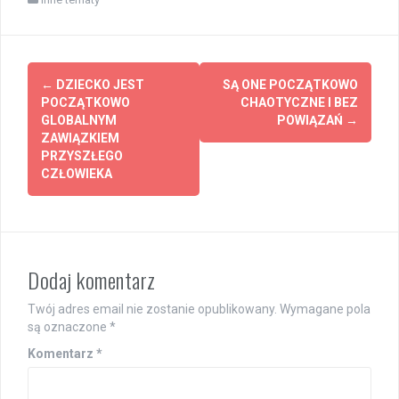
Post
←
DZIECKO JEST
SĄ ONE POCZĄTKOWO
navigation
POCZĄTKOWO
CHAOTYCZNE I BEZ
GLOBALNYM
POWIĄZAŃ
→
ZAWIĄZKIEM
PRZYSZŁEGO
CZŁOWIEKA
Dodaj komentarz
Twój adres email nie zostanie opublikowany.
Wymagane pola
są oznaczone
*
Komentarz
*