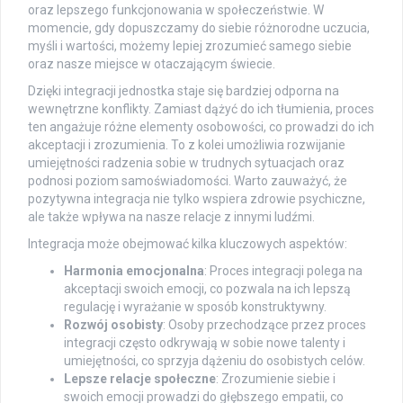
oraz lepszego funkcjonowania w społeczeństwie. W
momencie, gdy dopuszczamy do siebie różnorodne uczucia,
myśli i wartości, możemy lepiej zrozumieć samego siebie
oraz nasze miejsce w otaczającym świecie.
Dzięki integracji jednostka staje się bardziej odporna na
wewnętrzne konflikty. Zamiast dążyć do ich tłumienia, proces
ten angażuje różne elementy osobowości, co prowadzi do ich
akceptacji i zrozumienia. To z kolei umożliwia rozwijanie
umiejętności radzenia sobie w trudnych sytuacjach oraz
podnosi poziom samoświadomości. Warto zauważyć, że
pozytywna integracja nie tylko wspiera zdrowie psychiczne,
ale także wpływa na nasze relacje z innymi ludźmi.
Integracja może obejmować kilka kluczowych aspektów:
Harmonia emocjonalna
: Proces integracji polega na
akceptacji swoich emocji, co pozwala na ich lepszą
regulację i wyrażanie w sposób konstruktywny.
Rozwój osobisty
: Osoby przechodzące przez proces
integracji często odkrywają w sobie nowe talenty i
umiejętności, co sprzyja dążeniu do osobistych celów.
Lepsze relacje społeczne
: Zrozumienie siebie i
swoich emocji prowadzi do głębszego empatii, co