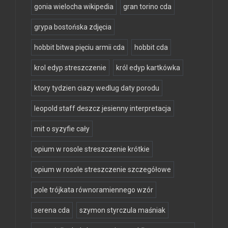
gonia wielocha wikipedia
gran torino cda
grypa bostońska zdjęcia
hobbit bitwa pięciu armii cda
hobbit cda
krol edyp streszczenie
król edyp kartkówka
ktory tydzien ciazy wedlug daty porodu
leopold staff deszcz jesienny interpretacja
mit o syzyfie cały
opium w rosole streszczenie krótkie
opium w rosole streszczenie szczegółowe
pole trójkata równoramiennego wzór
serena cda
szymon styrczula maśniak