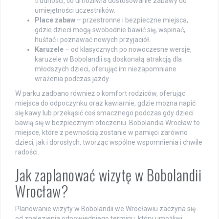
trudności, co umożliwia dostosowanie zabawy do
umiejętności uczestników.
Place zabaw
– przestronne i bezpieczne miejsca,
gdzie dzieci mogą swobodnie bawić się, wspinać,
huśtać i poznawać nowych przyjaciół.
Karuzele
– od klasycznych po nowoczesne wersje,
karuzele w Bobolandii są doskonałą atrakcją dla
młodszych dzieci, oferując im niezapomniane
wrażenia podczas jazdy.
W parku zadbano również o komfort rodziców, oferując
miejsca do odpoczynku oraz kawiarnie, gdzie można napić
się kawy lub przekąsić coś smacznego podczas gdy dzieci
bawią się w bezpiecznym otoczeniu. Bobolandia Wrocław to
miejsce, które z pewnością zostanie w pamięci zarówno
dzieci, jak i dorosłych, tworząc wspólne wspomnienia i chwile
radości.
Jak zaplanować wizytę w Bobolandii
Wrocław?
Planowanie wizyty w Bobolandii we Wrocławiu zaczyna się
od znalezienia odpowiedniego terminu, który umożliwi