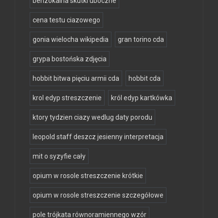
benzokaina skutki uboczne
cena testu ciazowego
gonia wielocha wikipedia
gran torino cda
grypa bostońska zdjęcia
hobbit bitwa pięciu armii cda
hobbit cda
krol edyp streszczenie
król edyp kartkówka
ktory tydzien ciazy wedlug daty porodu
leopold staff deszcz jesienny interpretacja
mit o syzyfie cały
opium w rosole streszczenie krótkie
opium w rosole streszczenie szczegółowe
pole trójkata równoramiennego wzór