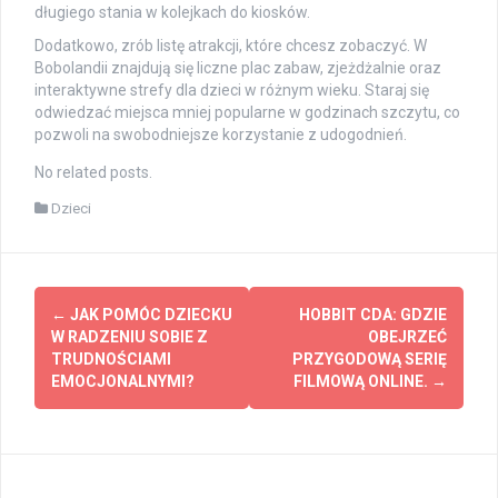
długiego stania w kolejkach do kiosków.
Dodatkowo, zrób listę atrakcji, które chcesz zobaczyć. W
Bobolandii znajdują się liczne plac zabaw, zjeżdżalnie oraz
interaktywne strefy dla dzieci w różnym wieku. Staraj się
odwiedzać miejsca mniej popularne w godzinach szczytu, co
pozwoli na swobodniejsze korzystanie z udogodnień.
No related posts.
Dzieci
Post
←
JAK POMÓC DZIECKU
HOBBIT CDA: GDZIE
navigation
W RADZENIU SOBIE Z
OBEJRZEĆ
TRUDNOŚCIAMI
PRZYGODOWĄ SERIĘ
EMOCJONALNYMI?
FILMOWĄ ONLINE.
→