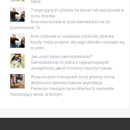
także …
7 inspirujących cytatów na temat roli nauczyciela w
życiu dziecka
Rola nauczyciela w życiu dziecka jest nie do
przecenienia. To …
Rola rodziców w rozwijaniu zdolności dziecka
Każdy rodzic pragnie, aby jego dziecko rozwijało się
w pełni …
Jak uczyć dzieci samodzielności?
Samodzielność to jedna z najważniejszych
umiejętności, jakich możemy nauczyć nasze …
W pierwszych miesiącach życia główną formę
aktywności dziecka stanowi asymilacja
Pierwsze miesiące życia dziecka to niezwykle
fascynujący okres, w którym …