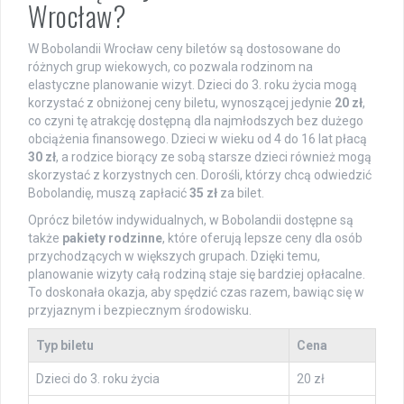
Wrocław?
W Bobolandii Wrocław ceny biletów są dostosowane do
różnych grup wiekowych, co pozwala rodzinom na
elastyczne planowanie wizyt. Dzieci do 3. roku życia mogą
korzystać z obniżonej ceny biletu, wynoszącej jedynie
20 zł
,
co czyni tę atrakcję dostępną dla najmłodszych bez dużego
obciążenia finansowego. Dzieci w wieku od 4 do 16 lat płacą
30 zł
, a rodzice biorący ze sobą starsze dzieci również mogą
skorzystać z korzystnych cen. Dorośli, którzy chcą odwiedzić
Bobolandię, muszą zapłacić
35 zł
za bilet.
Oprócz biletów indywidualnych, w Bobolandii dostępne są
także
pakiety rodzinne
, które oferują lepsze ceny dla osób
przychodzących w większych grupach. Dzięki temu,
planowanie wizyty całą rodziną staje się bardziej opłacalne.
To doskonała okazja, aby spędzić czas razem, bawiąc się w
przyjaznym i bezpiecznym środowisku.
Typ biletu
Cena
Dzieci do 3. roku życia
20 zł