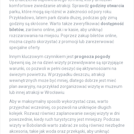
komfortowe zwiedzanie atrakcji. Sprawdź
godziny otwarcia
parku, które mogą się różnić w zależności od pory roku.
Przykładowo, latem park działa dłużej, podczas gdy zimą
godziny są skrócone. Warto także zweryfikować
dostępność
biletów
, zarówno online, jak i w kasie, aby uniknąć
rozczarowania na miejscu. Poprzez zakup biletów online,
można często skorzystać z promocji lub zarezerwować
specjalne oferty.
Innym kluczowym czynnikiem jest
prognoza pogody
.
Upewnij się, że na dzień wizyty przewidywane są sprzyjające
warunki, co pozwoli w pełni cieszyć się aktywnościami na
świeżym powietrzu. W przypadku deszczu, atrakcji
wewnętrznych może być mniej, dlatego dobrze jest mieć
plan awaryjny, na przykład zorganizować wizytę w muzeum
lub innej atrakcji w Wrocławiu.
Aby w maksymalny sposób wykorzystać czas, warto
przyjechać wcześniej, co pozwoli na uniknięcie długich
kolejek. Rozważ również zaplanowanie swojej wizyty w dni
powszednie, kiedy ruch turystyczny jest mniejszy. Podczas
wizyty w Bobolandii warto zabrać ze sobą również niezbędne
akcesoria, takie jak woda oraz przekąski, aby uniknąć