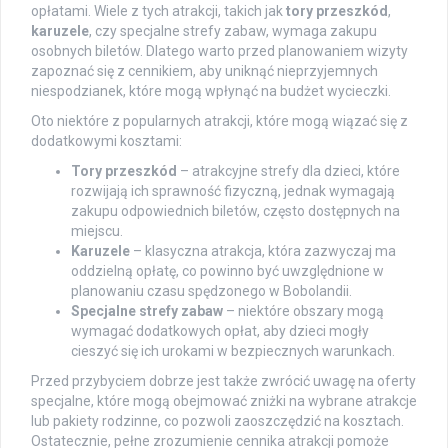
opłatami. Wiele z tych atrakcji, takich jak
tory przeszkód
,
karuzele
, czy specjalne strefy zabaw, wymaga zakupu
osobnych biletów. Dlatego warto przed planowaniem wizyty
zapoznać się z cennikiem, aby uniknąć nieprzyjemnych
niespodzianek, które mogą wpłynąć na budżet wycieczki.
Oto niektóre z popularnych atrakcji, które mogą wiązać się z
dodatkowymi kosztami:
Tory przeszkód
– atrakcyjne strefy dla dzieci, które
rozwijają ich sprawność fizyczną, jednak wymagają
zakupu odpowiednich biletów, często dostępnych na
miejscu.
Karuzele
– klasyczna atrakcja, która zazwyczaj ma
oddzielną opłatę, co powinno być uwzględnione w
planowaniu czasu spędzonego w Bobolandii.
Specjalne strefy zabaw
– niektóre obszary mogą
wymagać dodatkowych opłat, aby dzieci mogły
cieszyć się ich urokami w bezpiecznych warunkach.
Przed przybyciem dobrze jest także zwrócić uwagę na oferty
specjalne, które mogą obejmować zniżki na wybrane atrakcje
lub pakiety rodzinne, co pozwoli zaoszczędzić na kosztach.
Ostatecznie, pełne zrozumienie cennika atrakcji pomoże