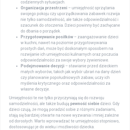
codziennych sytuacjach.
Organizacja przestrzeni
– umiejętność sprzątania
swojego pokoju czy uporządkowania zabawek rozwija
nie tylko samodzielność, ale także odpowiedzialność i
szacunek do otoczenia. Dzieci powinny być zachęcane
do dbania o porządek.
Przygotowywanie posiłków
– zaangażowanie dzieci
w kuchni, nawet na poziomie przygotowywania
prostych dań, może być doskonałym sposobem na
rozwijanie ich umiejętności kulinarnych oraz poczucia
odpowiedzialności za swoje wybory żywieniowe.
Podejmowanie decyzji
– stawianie przed dzieckiem
małych wyborów, takich jak wybór ubrań na dany dzień
czy planowanie popołudniowych zabaw, uczy ich
myślenia krytycznego oraz odpowiedzialności za
własne decyzje.
Umiejętności te nie tylko przyczyniają się do rozwoju
samodzielności, ale także budują
pewność siebie
dzieci. Gdy
dzieci czują, że mogą poradzić sobie z różnymi zadaniami,
stają się bardziej otwarte na nowe wyzwania i mniej zależne
od dorosłych. Warto wprowadzać te umiejętności stopniowo,
dostosowując je do wieku i możliwości dziecka.