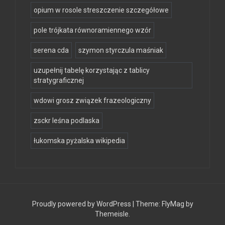
opium w rosole streszczenie szczegółowe
pole trójkata równoramiennego wzór
serena cda
szymon styrczula maśniak
uzupełnij tabelę korzystając z tablicy
stratygraficznej
wdowi grosz związek frazeologiczny
zsckr leśna podlaska
łukomska pyżalska wikipedia
Proudly powered by WordPress
|
Theme:
FlyMag
by
Themeisle.