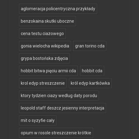
aglomeracja policentryczna przykłady
benzokaina skutki uboczne
cena testu ciazowego
gonia wielocha wikipedia
gran torino cda
grypa bostońska zdjęcia
hobbit bitwa pięciu armii cda
hobbit cda
krol edyp streszczenie
król edyp kartkówka
ktory tydzien ciazy wedlug daty porodu
leopold staff deszcz jesienny interpretacja
mit o syzyfie cały
opium w rosole streszczenie krótkie