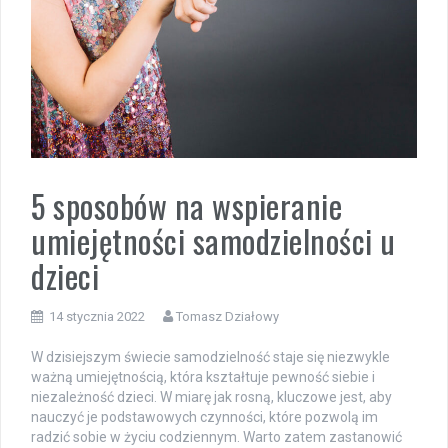
5 sposobów na wspieranie
umiejętności samodzielności u
dzieci
14 stycznia 2022
Tomasz Działowy
W dzisiejszym świecie samodzielność staje się niezwykle
ważną umiejętnością, która kształtuje pewność siebie i
niezależność dzieci. W miarę jak rosną, kluczowe jest, aby
nauczyć je podstawowych czynności, które pozwolą im
radzić sobie w życiu codziennym. Warto zatem zastanowić