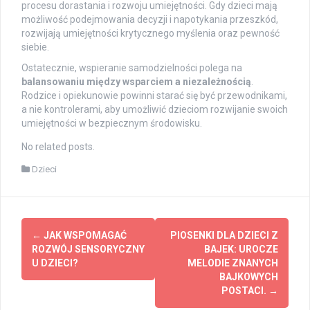
procesu dorastania i rozwoju umiejętności. Gdy dzieci mają
możliwość podejmowania decyzji i napotykania przeszkód,
rozwijają umiejętności krytycznego myślenia oraz pewność
siebie.
Ostatecznie, wspieranie samodzielności polega na
balansowaniu między wsparciem a niezależnością
.
Rodzice i opiekunowie powinni starać się być przewodnikami,
a nie kontrolerami, aby umożliwić dzieciom rozwijanie swoich
umiejętności w bezpiecznym środowisku.
No related posts.
Dzieci
Post
←
JAK WSPOMAGAĆ
PIOSENKI DLA DZIECI Z
navigation
ROZWÓJ SENSORYCZNY
BAJEK: UROCZE
U DZIECI?
MELODIE ZNANYCH
BAJKOWYCH
POSTACI.
→