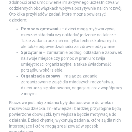
zdolności oraz umożliwienie im aktywnego uczestnictwa w
codziennych obowiązkach wpływa pozytywnie na ich rozwój.
Oto kilka przykładów zadań, które można powierzyć
dzieciom:
Pomoc w gotowaniu
– dzieci mogą myć warzywa,
mieszać składniki czy nakładać jedzenie na talerze.
Takie zadania uczą ich nie tylko technik kulinarnych,
ale także odpowiedzialności za zdrowe odżywianie.
Sprzątanie
– zamiatanie podłóg, odkładanie zabawek
na swoje miejsce czy pomoc w praniu rozwija
umiejętności organizacyjne, a także świadomość
porządku wokół siebie.
Organizacja zabawy
– mając za zadanie
zorganizowanie zajęć dla młodszych rodzeństwa,
dzieci uczą się planowania, negocjacji oraz współpracy
z innymi.
Kluczowe jest, aby zadania były dostosowane do wieku i
możliwości dziecka. Im łatwiejsze i bardziej przystępne będą
powierzone obowiązki, tym większa będzie motywacja do
działania. Dzieci chętniej wykonują zadania, które są dla nich
interesujące i które mogą zrealizować w sposób