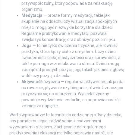
przywspółczulny, który odpowiada za relaksację
organizmu.
Medytacja
— proste formy medytacji, takie jak
skupienie na oddechu czy wizualizacja spokojnych
miejsc, mogą być niezwykle korzystne dla dzieci.
Regularne praktykowanie medytacji pozwala
zwiększyć koncentrację oraz obniżyć poziom lęku.
Joga
— to nie tylko ćwiczenia fizyczne, ale również
praktyka, która łączy ciało z umysłem. Uczy dzieci
świadomości ciała, elastyczności oraz sprawności, a
także pomaga w zredukowaniu stresu. Dzieci mogą
zacząć od prostych pozycji jogi, takich jak pies z głową
w dół czy pozycja dziecka.
Aktywność fizyczna
— regularna aktywność, jak jazda
na rowerze, pływanie czy bieganie, również znacząco
przyczynia się do odprężenia. Wysiłek fizyczny
powoduje wydzielanie endorfin, co poprawia nastrój i
zmniejsza napięcie.
Warto wprowadzić te techniki do codziennej rutyny dziecka,
aby pomóc mu lepiej radzić sobie z codziennymi
wyzwaniami i stresem. Zachęcanie do regularnego
praktykowania relaksacji nie tylko poprawia nastrój, ale