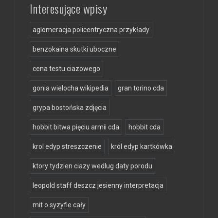
Interesujące wpisy
aglomeracja policentryczna przykłady
benzokaina skutki uboczne
cena testu ciazowego
gonia wielocha wikipedia
gran torino cda
grypa bostońska zdjęcia
hobbit bitwa pięciu armii cda
hobbit cda
krol edyp streszczenie
król edyp kartkówka
ktory tydzien ciazy wedlug daty porodu
leopold staff deszcz jesienny interpretacja
mit o syzyfie cały