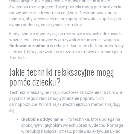
relaksacyjne, takie jak głębokie oddychanie lub krótkie
ćwiczenia rozciągające. Takie praktyki mogą pomóc dziecku
radzić sobie ze stresem na co dzień. Przykładowo, naucz
dziecko, aby w chwilach niepokoju spróbowało skupić się na
swoim oddechu, co przyniesie mu ulgę.
Kiedy dziecko otworzy się na rozmowę o swoich odczuciach,
ważne jest, aby rodzice wykazywali zrozumienie i wsparcie.
Budowanie zaufania
w relacji z dzieckiem to fundamentalny
element, który pozwala na szczere rozmowy o stresie i jego
źródłach.
Jakie techniki relaksacyjne mogą
pomóc dziecku?
Techniki relaksacyjne mają kluczowe znaczenie dla zdrowia
psychicznego dzieci i mogą znacznie poprawić ich
samopoczucie. Wśród najskuteczniejszych metod znajdują
się:
Głębokie oddychanie
— to technika, która polega na
spokojnym i głębokim wdechu oraz wydechu. Pomaga
w redukcji napięcia i stresu, ponieważ aktywuje układ