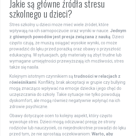
Jakie są główne źródła stresu
szkolnego u dzieci?
Stres szkolny u dzieci może mieć wiele źródeł, które
wpływają na ich samopoczucie oraz wyniki w nauce.
Jednym
z głównych powodów jest presja związana z nauką
. Dzieci
często czują, że muszą osiągać wysokie wyniki, co może
prowadzić do lęku przed porażką oraz obawy o przyszłość
edukacyjną. W sytuacjach, gdy materiały są zbyt trudne lub
wymagane umiejętności przewyższają ich możliwości, stres
także się nasila.
Kolejnym istotnym czynnikiem są
trudności w relacjach z
rówieśnikami
. Konflikty, brak akceptacji w grupie czy bullying
mogą znacząco wpływać na emocje dziecka i jego chęć do
uczęszczania do szkoły. Takie sytuacje nie tylko powodują
dyskomfort, ale mogą również negatywnie wpłynąć na ich
zdrowie psychiczne.
Obawy dotyczące ocen to kolejny aspekt, który często
wywołuje stres. Dzieci mogą odczuwać presję ze strony
rodziców lub nauczycieli, co niejednokrotnie prowadzi do lęku
przed tym, że nie sprostają oczekiwaniom.
Warto, aby