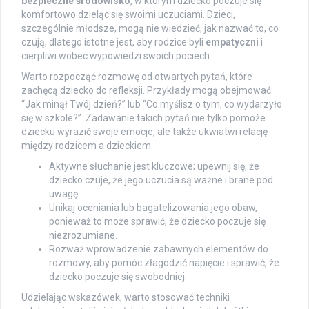
bezpieczne środowisko
, w którym dziecko poczuje się
komfortowo dzieląc się swoimi uczuciami. Dzieci,
szczególnie młodsze, mogą nie wiedzieć, jak nazwać to, co
czują, dlatego istotne jest, aby rodzice byli
empatyczni
i
cierpliwi wobec wypowiedzi swoich pociech.
Warto rozpocząć rozmowę od otwartych pytań, które
zachęcą dziecko do refleksji. Przykłady mogą obejmować:
“Jak minął Twój dzień?” lub “Co myślisz o tym, co wydarzyło
się w szkole?”. Zadawanie takich pytań nie tylko pomoże
dziecku wyrazić swoje emocje, ale także ukwiatwi relację
między rodzicem a dzieckiem.
Aktywne słuchanie jest kluczowe; upewnij się, że
dziecko czuje, że jego uczucia są ważne i brane pod
uwagę.
Unikaj oceniania lub bagatelizowania jego obaw,
ponieważ to może sprawić, że dziecko poczuje się
niezrozumiane.
Rozważ wprowadzenie zabawnych elementów do
rozmowy, aby pomóc złagodzić napięcie i sprawić, że
dziecko poczuje się swobodniej.
Udzielając wskazówek, warto stosować techniki