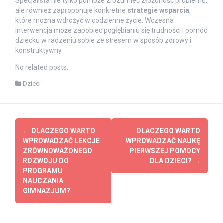
Specjalista nie tylko pomoże zrozumieć złożoność problemu,
ale również zaproponuje konkretne
strategie wsparcia
,
które można wdrożyć w codzienne życie. Wczesna
interwencja może zapobiec pogłębianiu się trudności i pomóc
dziecku w radzeniu sobie ze stresem w sposób zdrowy i
konstruktywny.
No related posts.
Dzieci
Post
←
DLACZEGO WARTO
DLACZEGO WARTO
navigation
WPROWADZAĆ LEKCJE
WPROWADZAĆ NAUKĘ
ZRÓWNOWAŻONEGO
PIERWSZEJ POMOCY
ROZWOJU DO
DLA DZIECI?
→
PROGRAMU
NAUCZANIA
GIMNAZJUM?