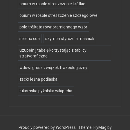
opium w rosole streszczenie krótkie
opium w rosole streszczenie szczegółowe
pole trójkata równoramiennego wzór
serena cda
szymon styrczula maśniak
uzupełnij tabelę korzystając z tablicy
stratygraficznej
wdowi grosz związek frazeologiczny
zsckr leśna podlaska
łukomska pyżalska wikipedia
Proudly powered by WordPress
|
Theme:
FlyMag
by