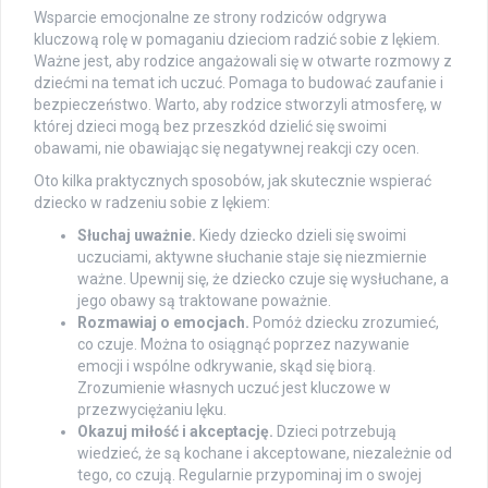
Wsparcie emocjonalne ze strony rodziców odgrywa
kluczową rolę w pomaganiu dzieciom radzić sobie z lękiem.
Ważne jest, aby rodzice angażowali się w otwarte rozmowy z
dziećmi na temat ich uczuć. Pomaga to budować zaufanie i
bezpieczeństwo. Warto, aby rodzice stworzyli atmosferę, w
której dzieci mogą bez przeszkód dzielić się swoimi
obawami, nie obawiając się negatywnej reakcji czy ocen.
Oto kilka praktycznych sposobów, jak skutecznie wspierać
dziecko w radzeniu sobie z lękiem:
Słuchaj uważnie.
Kiedy dziecko dzieli się swoimi
uczuciami, aktywne słuchanie staje się niezmiernie
ważne. Upewnij się, że dziecko czuje się wysłuchane, a
jego obawy są traktowane poważnie.
Rozmawiaj o emocjach.
Pomóż dziecku zrozumieć,
co czuje. Można to osiągnąć poprzez nazywanie
emocji i wspólne odkrywanie, skąd się biorą.
Zrozumienie własnych uczuć jest kluczowe w
przezwyciężaniu lęku.
Okazuj miłość i akceptację.
Dzieci potrzebują
wiedzieć, że są kochane i akceptowane, niezależnie od
tego, co czują. Regularnie przypominaj im o swojej