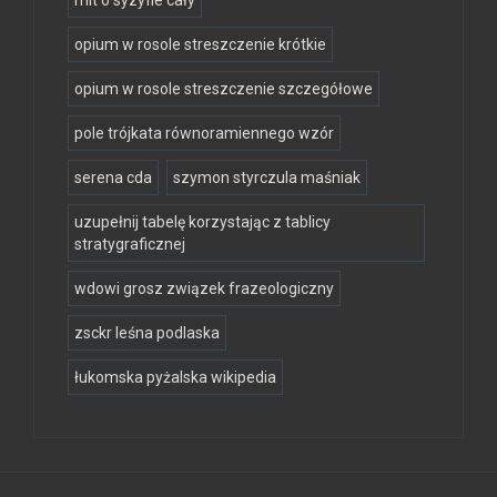
mit o syzyfie cały
opium w rosole streszczenie krótkie
opium w rosole streszczenie szczegółowe
pole trójkata równoramiennego wzór
serena cda
szymon styrczula maśniak
uzupełnij tabelę korzystając z tablicy
stratygraficznej
wdowi grosz związek frazeologiczny
zsckr leśna podlaska
łukomska pyżalska wikipedia