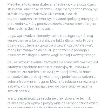
Medytacja to kolejna skuteczna technika, która uczy dzieci
skupienia i obecności w chwili. Sesje medytacyjne mogą być
krótkie, trwające zaledwie kilka minut, a do ich
przeprowadzenia można wykorzystać spokojną muzykę lub
przewodnika, który pomoże dziecku skoncentrować się na
własnych myślach i emocjach.
Joga, wprowadza elementy ruchu i rozciągania, które są
korzystne nie tylko dla ciała, ale także dla umysłu. Proste
pozycje jogi, takie jak „pozycja drzewa” czy „kot i krowa”,
mogą być zabawne do nauki i jednocześnie pomagają
dzieciom w osiąganiu równowagi i spokoju wewnętrznego.
Nauka rozpoznawania i zarządzania emocjami również jest
istotnym aspektem technik relaksacyjnych. Umożliwia
dzieciom zrozumienie, co czują w danej chwili, co może
prowadzić do bardziej świadomego podejścia do radzenia
sobie z trudnymi emocjami. Można to robić przez różne gry i
zabawy, które zachęcają dzieci do otwartego wyrażania
swoich odczuć.
Warto zapamiętać, że regularne praktykowanie technik
relaksacyjnych wpływa pozytywnie na samopoczucie dzieci i