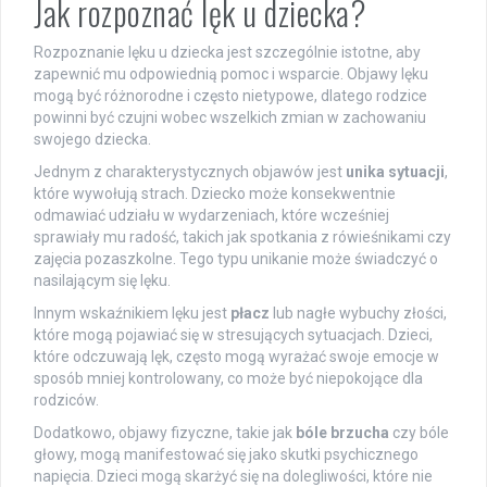
Jak rozpoznać lęk u dziecka?
Rozpoznanie lęku u dziecka jest szczególnie istotne, aby
zapewnić mu odpowiednią pomoc i wsparcie. Objawy lęku
mogą być różnorodne i często nietypowe, dlatego rodzice
powinni być czujni wobec wszelkich zmian w zachowaniu
swojego dziecka.
Jednym z charakterystycznych objawów jest
unika sytuacji
,
które wywołują strach. Dziecko może konsekwentnie
odmawiać udziału w wydarzeniach, które wcześniej
sprawiały mu radość, takich jak spotkania z rówieśnikami czy
zajęcia pozaszkolne. Tego typu unikanie może świadczyć o
nasilającym się lęku.
Innym wskaźnikiem lęku jest
płacz
lub nagłe wybuchy złości,
które mogą pojawiać się w stresujących sytuacjach. Dzieci,
które odczuwają lęk, często mogą wyrażać swoje emocje w
sposób mniej kontrolowany, co może być niepokojące dla
rodziców.
Dodatkowo, objawy fizyczne, takie jak
bóle brzucha
czy bóle
głowy, mogą manifestować się jako skutki psychicznego
napięcia. Dzieci mogą skarżyć się na dolegliwości, które nie