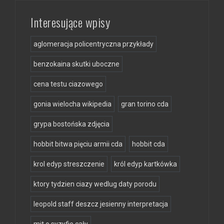
Interesujące wpisy
aglomeracja policentryczna przykłady
benzokaina skutki uboczne
cena testu ciazowego
gonia wielocha wikipedia
gran torino cda
grypa bostońska zdjęcia
hobbit bitwa pięciu armii cda
hobbit cda
krol edyp streszczenie
król edyp kartkówka
ktory tydzien ciazy wedlug daty porodu
leopold staff deszcz jesienny interpretacja