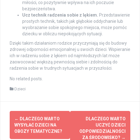
miłości, co pozytywnie wpływa na ich poczucie
bezpieczeństwa.
Ucz technik radzenia sobie z lękiem.
Przedstawienie
prostych technik, takich jak głębokie oddychanie lub
wyobrażanie sobie spokojnego miejsca, może pomóc
dziecku w obliczu niepokojących sytuacji.
Dzięki takim działaniom rodzice przyczyniają się do budowy
zdrowej odporności emocjonalnej u swoich dzieci. Wspieranie
ich w radzeniu sobie z lękiem od najmłodszych lat może
zaowocować większą pewnością siebie i zdolnością do
radzenia sobie w trudnych sytuacjach w przyszłości.
No related posts.
Dzieci
Post
←
DLACZEGO WARTO
DLACZEGO WARTO
navigation
WYSYŁAĆ DZIECI NA
UCZYĆ DZIECI
OBOZY TEMATYCZNE?
ODPOWIEDZIALNOŚCI
ZA ŚRODOWISKO?
→