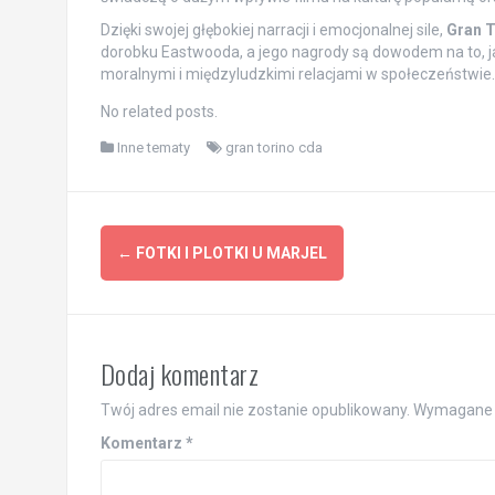
Dzięki swojej głębokiej narracji i emocjonalnej sile,
Gran T
dorobku Eastwooda, a jego nagrody są dowodem na to, jak
moralnymi i międzyludzkimi relacjami w społeczeństwie.
No related posts.
Inne tematy
gran torino cda
Post
←
FOTKI I PLOTKI U MARJEL
navigation
Dodaj komentarz
Twój adres email nie zostanie opublikowany.
Wymagane 
Komentarz
*