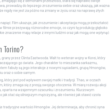
, zmagając się z demonami przeszłości, stara się naprawić swoje
ztwa, prowadzą do lepszego zrozumienia siebie oraz ukazują, jak ważna
że nigdy nie jest za późno na zmiany w życiu oraz na naprawę złych
 napięć. Film ukazuje, jak zrozumienie i akceptacja mogą przekształcić
 w filmie przeżywają różnorodne emocje, co czyni tę produkcję głęboko
jakie znaczenie mają relacje z innymi ludźmi oraz jak mogą one wpłynąć
n Torino?
i, grany przez Clinta Eastwooda. Walt to weteran wojny w Korei, który
otaczającego go świata. Jego charakter to mieszanka sarkazmu,
tem fabuły są jego interakcje z nowymi sąsiadami, grupą Hmongów,
ciu oraz o sobie samym.
g, który jest pod wpływem swojej matki i tradycji. Thao, w oczach
 który zmaga się z presją swojego otoczenia. W miarę rozwoju akcji
ja, oparta na wzajemnym szacunku i zrozumieniu. Kluczowym
jak stać się silniejszym mężczyzną, ale również jak stawić czoła
je tradycyjne wartości Hmongów. Jej determinacja, aby chronić syna