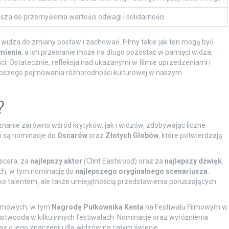
za do przemyślenia wartości odwagi i solidarności
 widza do zmiany postaw i zachowań. Filmy takie jak ten mogą być
mienia
, a ich przesłanie może na długo pozostać w pamięci widza,
ci. Ostatecznie, refleksja nad ukazanymi w filmie uprzedzeniami i
lepszego pojmowania różnorodności kulturowej w naszym
?
 uznanie zarówno wśród krytyków, jak i widzów, zdobywając liczne
i są nominacje do
Oscarów
oraz
Złotych Globów
, które potwierdzają
scara: za
najlepszy aktor
(Clint Eastwood) oraz za
najlepszy dźwięk
.
ch, w tym nominację do
najlepszego oryginalnego scenariusza
.
ylko talentem, ale także umiejętnością przedstawienia poruszających
filmowych, w tym
Nagrodę Pułkownika Kenta
na Festiwalu Filmowym w
astwooda w kilku innych festiwalach. Nominacje oraz wyróżnienia
az o jego znaczeniu dla widzów na całym świecie.