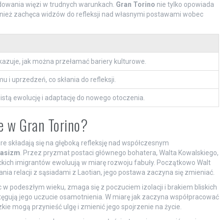
dowania więzi w trudnych warunkach.
Gran Torino
nie tylko opowiada
ównież zachęca widzów do refleksji nad własnymi postawami wobec
kazuje, jak można przełamać bariery kulturowe.
u i uprzedzeń, co skłania do refleksji.
istą ewolucję i adaptację do nowego otoczenia.
e w Gran Torino?
re składają się na głęboką refleksję nad współczesnym
rasizm
. Przez pryzmat postaci głównego bohatera, Walta Kowalskiego,
ckich imigrantów ewoluują w miarę rozwoju fabuły. Początkowo Walt
nia relacji z sąsiadami z Laotian, jego postawa zaczyna się zmieniać.
ąc w podeszłym wieku, zmaga się z poczuciem izolacji i brakiem bliskich
 potęgują jego uczucie osamotnienia. W miarę jak zaczyna współpracować
ie mogą przynieść ulgę i zmienić jego spojrzenie na życie.