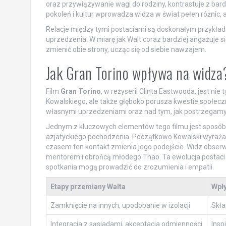
oraz przywiązywanie wagi do rodziny, kontrastuje z bard
pokoleń i kultur wprowadza widza w świat pełen różnic, a
Relacje między tymi postaciami są doskonałym przykład
uprzedzenia. W miarę jak Walt coraz bardziej angażuje s
zmienić obie strony, ucząc się od siebie nawzajem.
Jak Gran Torino wpływa na widza
Film
Gran Torino
, w reżyserii Clinta Eastwooda, jest nie
Kowalskiego, ale także głęboko porusza kwestie społecz
własnymi uprzedzeniami oraz nad tym, jak postrzegamy l
Jednym z kluczowych elementów tego filmu jest sposób, 
azjatyckiego pochodzenia. Początkowo Kowalski wyraża
czasem ten kontakt zmienia jego podejście. Widz obserw
mentorem i obrońcą młodego Thao. Ta ewolucja postaci nie
spotkania mogą prowadzić do zrozumienia i empatii.
Etapy przemiany Walta
Wpły
Zamknięcie na innych, upodobanie w izolacji
Skła
Integracja z sąsiadami, akceptacja odmienności
Insp