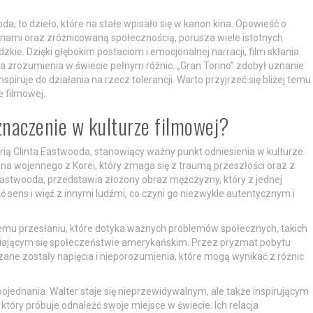
a, to dzieło, które na stałe wpisało się w kanon kina. Opowieść o
mi oraz zróżnicowaną społecznością, porusza wiele istotnych
dzkie. Dzięki głębokim postaciom i emocjonalnej narracji, film skłania
a zrozumienia w świecie pełnym różnic. „Gran Torino” zdobył uznanie
spiruje do działania na rzecz tolerancji. Warto przyjrzeć się bliżej temu
 filmowej.
 znaczenie w kulturze filmowej?
erią Clinta Eastwooda, stanowiący ważny punkt odniesienia w kulturze
na wojennego z Korei, który zmaga się z traumą przeszłości oraz z
Eastwooda, przedstawia złożony obraz mężczyzny, który z jednej
eźć sens i więź z innymi ludźmi, co czyni go niezwykle autentycznym i
kiemu przesłaniu, które dotyka ważnych problemów społecznych, takich
niającym się społeczeństwie amerykańskim. Przez pryzmat pobytu
zane zostały napięcia i nieporozumienia, które mogą wynikać z różnic
jednania. Walter staje się nieprzewidywalnym, ale także inspirującym
óry próbuje odnaleźć swoje miejsce w świecie. Ich relacja