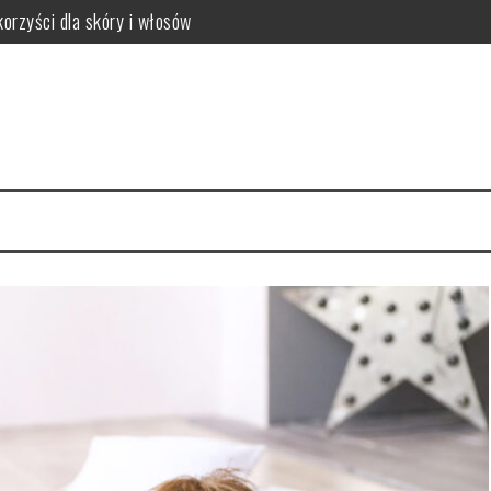
orzyści dla skóry i włosów
latków? Podstawowe zasady
równowagi organizmu
owanie i przepisy DIY
zyn – smukłe nogi w 4 tygodnie
ne metody pielęgnacji