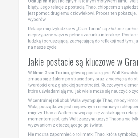
Odkupienie
jest kolejnym istotnym motywem filmu. Walt
błędy. Jego relacje z postacią Thao, chłopcem z sąsied
jest pomoc drugiemu człowiekowi. Proces ten pokazuje, 
wyborów.
Relacje międzyludzkie w „Gran Torino” są złożone i pełne
nieprzyjazne więzi w pełne szacunku interakcje. Postaci
ludzką i poruszającą, zachęcającą do refleksji nad tym, 
na nasze życie.
Jakie postacie są kluczowe w Gra
W filmie
Gran Torino
, główną postacią jest Walt Kowalsk
zmaga się z żalem po stracie żony oraz z niechęcią do 
twardości oraz głębokiej samotności. Kluczowym elemen
które uświadamiają mu, jak wiele może się nauczyć o ży
W centralnej roli obok Walla występuje Thao, młody Hmon
Wala, początkowo jest niepewnym i nieśmiałym chłopcem,
między Thao a Waltem nawiązuje się zaskakująca relac
momentem jest, gdy Walt zaczyna uczyć Thaona nie tylko 
wyzwaniom z otaczającego go świata.
Nie można zapomnieć o roli matki Thao, która symbolizu