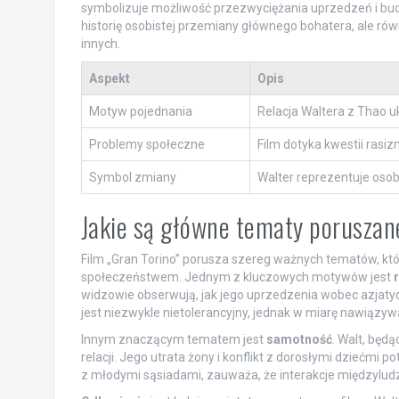
symbolizuje możliwość przezwyciężania uprzedzeń i bu
historię osobistej przemiany głównego bohatera, ale r
innych.
Aspekt
Opis
Motyw pojednania
Relacja Waltera z Thao u
Problemy społeczne
Film dotyka kwestii rasizm
Symbol zmiany
Walter reprezentuje osob
Jakie są główne tematy poruszan
Film „Gran Torino” porusza szereg ważnych tematów, któ
społeczeństwem. Jednym z kluczowych motywów jest
widzowie obserwują, jak jego uprzedzenia wobec azjaty
jest niezwykle nietolerancyjny, jednak w miarę nawiązywa
Innym znaczącym tematem jest
samotność
. Walt, będ
relacji. Jego utrata żony i konflikt z dorosłymi dziećmi
z młodymi sąsiadami, zauważa, że interakcje międzyludzk