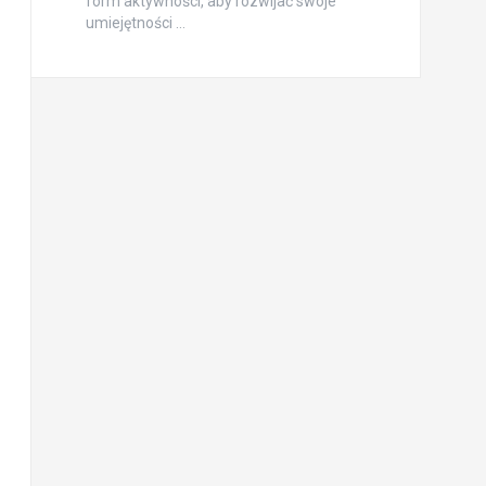
form aktywności, aby rozwijać swoje
umiejętności …