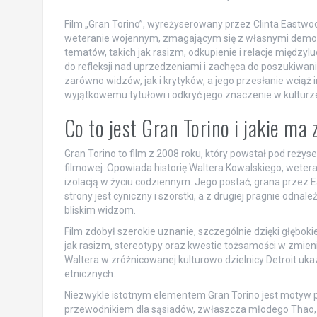
Film „Gran Torino”, wyreżyserowany przez Clinta Eastwood
weteranie wojennym, zmagającym się z własnymi demona
tematów, takich jak rasizm, odkupienie i relacje międzylu
do refleksji nad uprzedzeniami i zachęca do poszukiwani
zarówno widzów, jak i krytyków, a jego przesłanie wciąż in
wyjątkowemu tytułowi i odkryć jego znaczenie w kulturze
Co to jest Gran Torino i jakie ma
Gran Torino to film z 2008 roku, który powstał pod reżys
filmowej. Opowiada historię Waltera Kowalskiego, wetera
izolacją w życiu codziennym. Jego postać, grana przez 
strony jest cyniczny i szorstki, a z drugiej pragnie odnal
bliskim widzom.
Film zdobył szerokie uznanie, szczególnie dzięki głębo
jak rasizm, stereotypy oraz kwestie tożsamości w zmie
Waltera w zróżnicowanej kulturowo dzielnicy Detroit uka
etnicznych.
Niezwykle istotnym elementem Gran Torino jest motyw po
przewodnikiem dla sąsiadów, zwłaszcza młodego Thao, kt