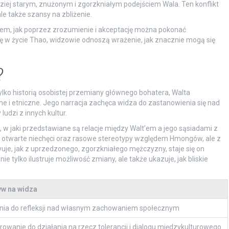
ziej starym, znużonym i zgorzkniałym podejściem Wala. Ten konflikt
le także szansy na zbliżenie.
em, jak poprzez zrozumienie i akceptację można pokonać
ię w życie Thao, widzowie odnoszą wrażenie, jak znacznie mogą się
?
 tylko historią osobistej przemiany głównego bohatera, Walta
ne i etniczne. Jego narracja zachęca widza do zastanowienia się nad
udzi z innych kultur.
w jaki przedstawiane są relacje między Walt’em a jego sąsiadami z
 otwarte niechęci oraz rasowe stereotypy względem Hmongów, ale z
uje, jak z uprzedzonego, zgorzkniałego mężczyzny, staje się on
 tylko ilustruje możliwość zmiany, ale także ukazuje, jak bliskie
w na widza
nia do refleksji nad własnym zachowaniem społecznym
irowanie do działania na rzecz tolerancji i dialogu międzykulturowego