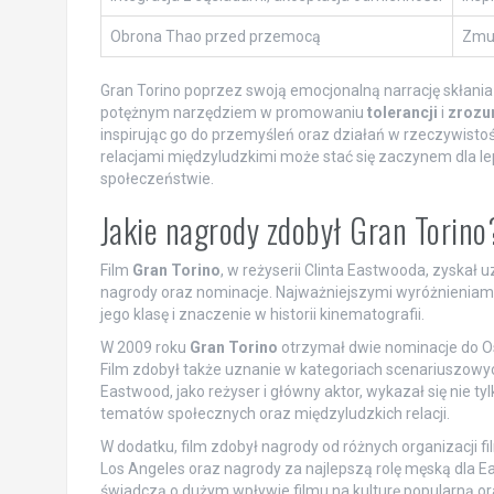
Obrona Thao przed przemocą
Zmus
Gran Torino poprzez swoją emocjonalną narrację skłania
potężnym narzędziem w promowaniu
tolerancji
i
zrozu
inspirując go do przemyśleń oraz działań w rzeczywistoś
relacjami międzyludzkimi może stać się zaczynem dla 
społeczeństwie.
Jakie nagrody zdobył Gran Torino
Film
Gran Torino
, w reżyserii Clinta Eastwooda, zyskał
nagrody oraz nominacje. Najważniejszymi wyróżnieniam
jego klasę i znaczenie w historii kinematografii.
W 2009 roku
Gran Torino
otrzymał dwie nominacje do O
Film zdobył także uznanie w kategoriach scenariuszowy
Eastwood, jako reżyser i główny aktor, wykazał się nie t
tematów społecznych oraz międzyludzkich relacji.
W dodatku, film zdobył nagrody od różnych organizacji 
Los Angeles oraz nagrody za najlepszą rolę męską dla E
świadczą o dużym wpływie filmu na kulturę popularną or