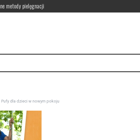
ne metody pielęgnacji
orzyści dla skóry i włosów
latków? Podstawowe zasady
równowagi organizmu
owanie i przepisy DIY
zyn – smukłe nogi w 4 tygodnie
:
Pufy dla dzieci w nowym pokoju