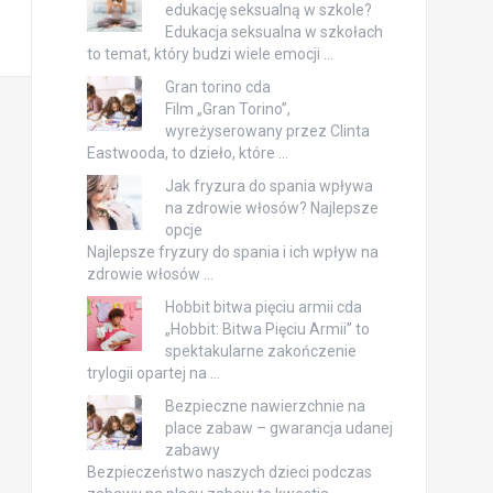
edukację seksualną w szkole?
Edukacja seksualna w szkołach
to temat, który budzi wiele emocji …
Gran torino cda
Film „Gran Torino”,
wyreżyserowany przez Clinta
Eastwooda, to dzieło, które …
Jak fryzura do spania wpływa
na zdrowie włosów? Najlepsze
opcje
Najlepsze fryzury do spania i ich wpływ na
zdrowie włosów …
Hobbit bitwa pięciu armii cda
„Hobbit: Bitwa Pięciu Armii” to
spektakularne zakończenie
trylogii opartej na …
Bezpieczne nawierzchnie na
place zabaw – gwarancja udanej
zabawy
Bezpieczeństwo naszych dzieci podczas