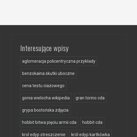
Interesujące wpisy
aglomeracja policentryczna przykłady
benzokaina skutki uboczne
cena testu ciazowego
gonia wielocha wikipedia
gran torino cda
grypa bostońska zdjęcia
hobbit bitwa pięciu armii cda
hobbit cda
krol edyp streszczenie
król edyp kartkówka