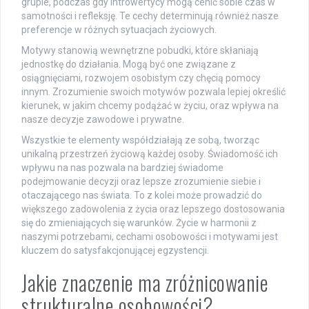
grupie, podczas gdy introwertycy mogą cenić sobie czas w
samotności i refleksję. Te cechy determinują również nasze
preferencje w różnych sytuacjach życiowych.
Motywy stanowią wewnętrzne pobudki, które skłaniają
jednostkę do działania. Mogą być one związane z
osiągnięciami, rozwojem osobistym czy chęcią pomocy
innym. Zrozumienie swoich motywów pozwala lepiej określić
kierunek, w jakim chcemy podążać w życiu, oraz wpływa na
nasze decyzje zawodowe i prywatne.
Wszystkie te elementy współdziałają ze sobą, tworząc
unikalną przestrzeń życiową każdej osoby. Świadomość ich
wpływu na nas pozwala na bardziej świadome
podejmowanie decyzji oraz lepsze zrozumienie siebie i
otaczającego nas świata. To z kolei może prowadzić do
większego zadowolenia z życia oraz lepszego dostosowania
się do zmieniających się warunków. Życie w harmonii z
naszymi potrzebami, cechami osobowości i motywami jest
kluczem do satysfakcjonującej egzystencji.
Jakie znaczenie ma zróżnicowanie
strukturalne osobowości?