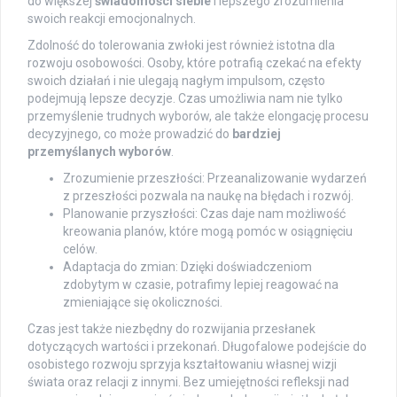
do większej
świadomości siebie
i lepszego zrozumienia
swoich reakcji emocjonalnych.
Zdolność do tolerowania zwłoki jest również istotna dla
rozwoju osobowości. Osoby, które potrafią czekać na efekty
swoich działań i nie ulegają nagłym impulsom, często
podejmują lepsze decyzje. Czas umożliwia nam nie tylko
przemyślenie trudnych wyborów, ale także elongację procesu
decyzyjnego, co może prowadzić do
bardziej
przemyślanych wyborów
.
Zrozumienie przeszłości: Przeanalizowanie wydarzeń
z przeszłości pozwala na naukę na błędach i rozwój.
Planowanie przyszłości: Czas daje nam możliwość
kreowania planów, które mogą pomóc w osiągnięciu
celów.
Adaptacja do zmian: Dzięki doświadczeniom
zdobytym w czasie, potrafimy lepiej reagować na
zmieniające się okoliczności.
Czas jest także niezbędny do rozwijania przesłanek
dotyczących wartości i przekonań. Długofalowe podejście do
osobistego rozwoju sprzyja kształtowaniu własnej wizji
świata oraz relacji z innymi. Bez umiejętności refleksji nad