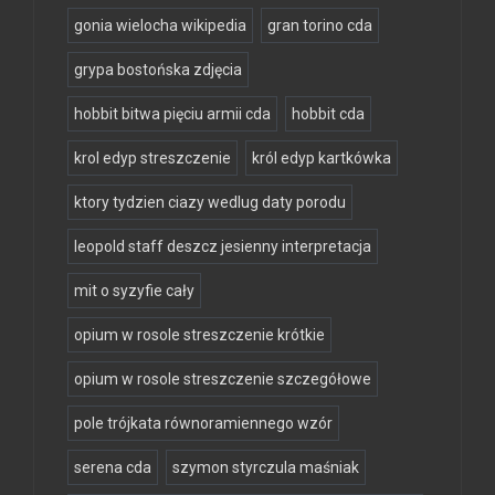
gonia wielocha wikipedia
gran torino cda
grypa bostońska zdjęcia
hobbit bitwa pięciu armii cda
hobbit cda
krol edyp streszczenie
król edyp kartkówka
ktory tydzien ciazy wedlug daty porodu
leopold staff deszcz jesienny interpretacja
mit o syzyfie cały
opium w rosole streszczenie krótkie
opium w rosole streszczenie szczegółowe
pole trójkata równoramiennego wzór
serena cda
szymon styrczula maśniak