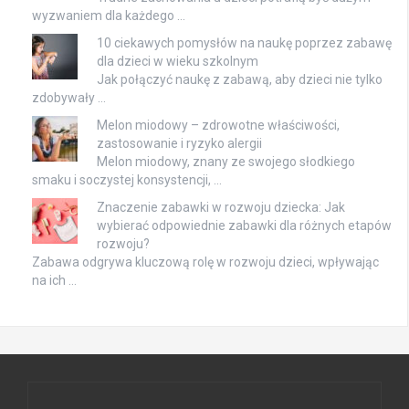
wyzwaniem dla każdego …
10 ciekawych pomysłów na naukę poprzez zabawę
dla dzieci w wieku szkolnym
Jak połączyć naukę z zabawą, aby dzieci nie tylko
zdobywały …
Melon miodowy – zdrowotne właściwości,
zastosowanie i ryzyko alergii
Melon miodowy, znany ze swojego słodkiego
smaku i soczystej konsystencji, …
Znaczenie zabawki w rozwoju dziecka: Jak
wybierać odpowiednie zabawki dla różnych etapów
rozwoju?
Zabawa odgrywa kluczową rolę w rozwoju dzieci, wpływając
na ich …