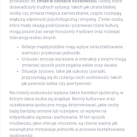
prowadzić do
zmian w cechach osobowości
. Osoby, które
doświadczyły trudnych sytuacji, takich jak utrata bliskiej
osoby czy zmiana miejsca zamieszkania, często rozwijają
większą odporność psychologiczną i empatię. Z kolei osoby,
które miały okazję podróżować i poznawać różne kultury,
mogą poszerzać swoje horyzonty myślowe oraz rozwijać
tolerancję wobec innych.
Relacje międzyludzkie mają wpływ na kształtowanie
wartości i przekonań jednostki.
Uczucia i emocje wyrażane w interakcji z innymi mogą
zmieniać sposób postrzegania siebie oraz świata.
Situacje życiowe, takie jak sukcesy i porażki,
przyczyniają się do rozwoju cech osobowości, takich
jak pewność siebie czy asertywność.
Na rozwój osobowości wpływa także kontekst społeczny, w
którym dana osoba się znajduje. Normy kulturowe oraz
oczekiwania społeczne mogą determinować, jakie cechy
będą bardziej cenione lub rozwijane, co wpłynie na
indywidualne dążenia i zachowania. W ten sposób
możliwości, jakie oferuje otoczenie, są równie ważne jak
wewnętrzne motywacje jednostki w procesie kształtowania
osobowości.