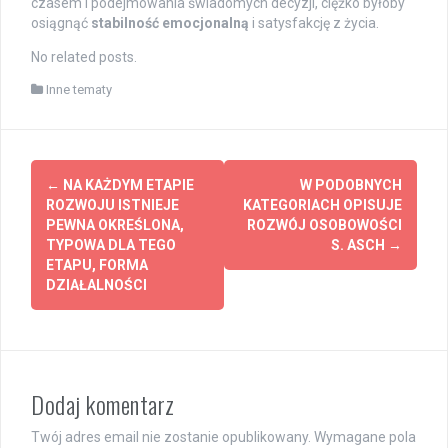
czasem i podejmowania świadomych decyzji, ciężko byłoby
osiągnąć
stabilność emocjonalną
i satysfakcję z życia.
No related posts.
Inne tematy
Post
←
NA KAŻDYM ETAPIE
W PODOBNYCH
navigation
ROZWOJU ISTNIEJE
KATEGORIACH OPISUJE
PEWNA OKREŚLONA,
ROZWÓJ OSOBOWOŚCI
TYPOWA DLA TEGO
S. ASCH
→
ETAPU, FORMA
DZIAŁALNOŚCI
Dodaj komentarz
Twój adres email nie zostanie opublikowany.
Wymagane pola