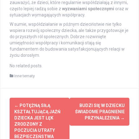
zauważyć, że dzieci, które regularnie współdziałają z innymi,
często lepiej radzą sobie z
wyzwaniami społecznymi
oraz w
sytuacjach wymagających współpracy.
W sumie, współdziałanie w późnym dzieciństwie nie tylko
wspiera rozwój społeczny dziecka, ale także przygotowuje je
do przyszłych ról społecznych. Dobrze rozwinięte
umiejętności współpracy i komunikacji stają się
fundamentem do budowania satysfakcjonujących relacji w
życiu dorosłym.
No related posts.
Inne tematy
Post
←
POTĘŻNĄ SIŁĄ
BUDZI SIĘ W DZIECKU
navigation
KSZTAŁTUJĄCĄ JAŹŃ
ŚWIADOME PRAGNIENIE
DZIECKA JEST LĘK
PRZYNALEŻENIA
→
ZRODZONY Z
POCZUCIA UTRATY
BEZPIECZEŃSTWA