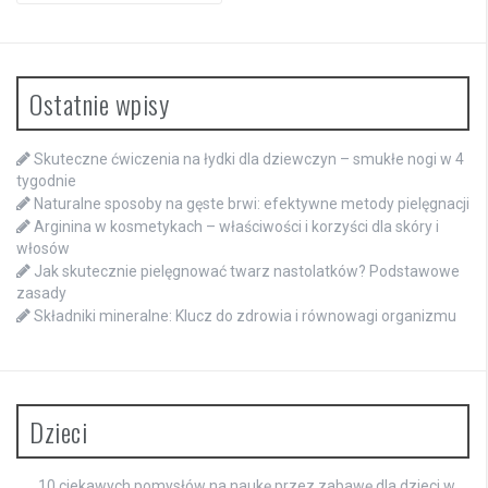
Ostatnie wpisy
Skuteczne ćwiczenia na łydki dla dziewczyn – smukłe nogi w 4
tygodnie
Naturalne sposoby na gęste brwi: efektywne metody pielęgnacji
Arginina w kosmetykach – właściwości i korzyści dla skóry i
włosów
Jak skutecznie pielęgnować twarz nastolatków? Podstawowe
zasady
Składniki mineralne: Klucz do zdrowia i równowagi organizmu
Dzieci
10 ciekawych pomysłów na naukę przez zabawę dla dzieci w