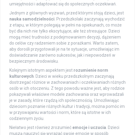
umiejętności i adaptować się do społecznych oczekiwań.
Jednym z głównych wyzwań, przed którymi stoją dzieci, jest
nauka samodzielności
. Przedszkolaki zaczynają wychodzić
z etapu, w którym polegają w pełni na opiekunach, co może
być dla nich nie tylko ekscytujące, ale też stresujące. Dzieci
mogą mieć trudności z podejmowaniem decyzji, dążeniem
do celów czy radzeniem sobie z porażkami. Warto zatem,
aby dorośli przygotowali je na te sytuacje, umożliwiając im
doświadczanie zarówno sukcesów, jak i niepowodzeń w
bezpiecznym środowisku.
Kolejnym istotnym aspektem jest
rozumienie norm
kulturowych
. Dzieci w wieku przedszkolnym zaczynają
dostrzegać różnice w zachowaniach i oczekiwaniach różnych
osób w ich otoczeniu. Z tego powodu ważne jest, aby rodzice
pokazywali właściwe modele zachowania oraz wprowadzali
je w zasady, które rządzą ich społecznością. Umożliwiając
dzieciom poznanie różnych kultur i tradycji, można pomóc im
w przyswajaniu wartości i norm, które są istotne w ich
codziennym życiu.
Niełatwo jest również zrozumieć
emocje i uczucia
. Dzieci
muszą nauczyć się wyrażać swoje emocje w sposób