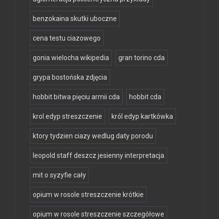
benzokaina skutki uboczne
cena testu ciazowego
gonia wielocha wikipedia
gran torino cda
grypa bostońska zdjęcia
hobbit bitwa pięciu armii cda
hobbit cda
krol edyp streszczenie
król edyp kartkówka
ktory tydzien ciazy wedlug daty porodu
leopold staff deszcz jesienny interpretacja
mit o syzyfie cały
opium w rosole streszczenie krótkie
opium w rosole streszczenie szczegółowe