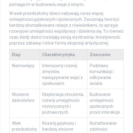
pomaga im w budowaniu więzi z innymi.
W wiek przedszkolny dzieci nabywają coraz więcej
umiejętności językowych i społecznych. Zaczynają tworzyć
bardziej skomplikowane relacje z rówieśnikami, co sprzyja
rozwojowi umiejętności współpracy i dzielenia się. To również
czas, kiedy dzieci rozwijają swoją wyobraźnię i kreatywność
poprzez zabawę i różne formy ekspresji artystycznej.
Etap
Charakterystyka
Znaczenie
Niemowlęcy
Intensywny rozwój
Podstawy
zmysłów,
komunikacji i
nawiązywanie więzi z
odkrywanie
opiekunami.
świata.
Wczesne
Eksploracja otoczenia,
Budowanie
dzieciństwo
rozwój umiejętności
umiejętności
motorycznych i
społecznych
poznawczych.
przez interakcje.
Wiek
Rozwój językowy i
Kształtowanie
przedszkolny
bardziej złożone
zdolności