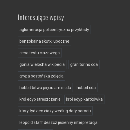
Interesujące wpisy
aglomeracja policentryczna przykłady
benzokaina skutki uboczne
cena testu ciazowego
gonia wielocha wikipedia
gran torino cda
grypa bostońska zdjęcia
hobbit bitwa pięciu armii cda
hobbit cda
krol edyp streszczenie
król edyp kartkówka
ktory tydzien ciazy wedlug daty porodu
leopold staff deszcz jesienny interpretacja