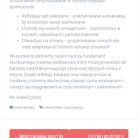
zrozumienie i współdziałanie w różnych relacjach
społecznych.
Refleksja nad reakcjami – praktykowanie autoanalizy,
by zrozumieć swoje zachowania.
Uczenie się nowych umiejętności – uczestnictwo w
kursach, szkoleniach i samokształcenie.
Otwartość na zmiany – przyjmowanie nowych idei
oraz adaptacja do różnych sytuacji życiowych.
Wszystkie te elementy razem tworzą fundament
skutecznego rozwoju osobowości, który może prowadzić do
bardziej satysfakcjonującego życia oraz lepszych relacji z
innymi. Dzięki refleksji, edukacji oraz elastyczności w
myśleniu, możemy skuteczniej stawiać czoła wyzwaniom i
cieszyć się osiągnięciami w życiu osobistym i zawodowym.
No related posts.
Inne tematy
cena testu ciazowego
Post
←
BENZOKAINA SKUTKI
FOTKI I PLOTKI U