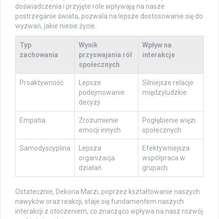
doświadczenia i przyjęte role wpływają na nasze
postrzeganie świata, pozwala na lepsze dostosowanie się do
wyzwań, jakie niesie życie.
Typ
Wynik
Wpływ na
zachowania
przyswajania ról
interakcje
społecznych
Proaktywność
Lepsze
Silniejsze relacje
podejmowanie
międzyludzkie
decyzji
Empatia
Zrozumienie
Pogłębienie więzi
emocji innych
społecznych
Samodyscyplina
Lepsza
Efektywniejsza
organizacja
współpraca w
działań
grupach
Ostatecznie, Dekoria Marzi, poprzez kształtowanie naszych
nawyków oraz reakcji, staje się fundamentem naszych
interakcji z otoczeniem, co znacząco wpływa na nasz rozwój