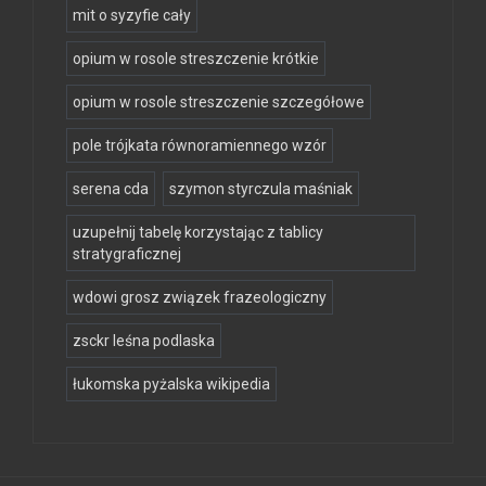
mit o syzyfie cały
opium w rosole streszczenie krótkie
opium w rosole streszczenie szczegółowe
pole trójkata równoramiennego wzór
serena cda
szymon styrczula maśniak
uzupełnij tabelę korzystając z tablicy
stratygraficznej
wdowi grosz związek frazeologiczny
zsckr leśna podlaska
łukomska pyżalska wikipedia