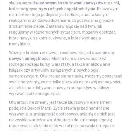
skupia się na
świadomym kształtowaniu nawyków
oraz
ról,
które odgrywamy w różnych aspektach życia
. Kluczowym
elementem tego podejścia jest refleksja nad własnymi
reakcjami oraz doświadczeniami, co pozwala na głębsze
zrozumienie siebie. Zastanawiając się nad tym, jak
reagujemy w różnorodnych sytuacjach, możemy dostrzec,
które nawyki są konstruktywne, a które wymagają
modyfikacji.
Ważnym krokiem w rozwoju osobowości jest
uczenie się
nowych umiejętności
. Można to realizować poprzez
różnego rodzaju kursy, warsztaty, a także analizowanie
książek czy artykułów związanych z psychologią i
samorozwojem. Otwierając się na naukę, możemy poszerzać
swoje horyzonty, co nie tylko pozwala na rozwój osobowości,
ale także na zdobywanie nowych perspektyw w obliczu
wyzwań codziennego życia.
Otwartość na zmiany jest także kluczowym elementem
podejścia Dekorii Marzi. Życie stawia przed nami różne
wyzwania, a umiejętność dostosowywania się do nich jest
niezwykle wartościowa. Adaptacja do zmieniającego się
otoczenia, a także do osób wokół nas, pozwala na lepsze